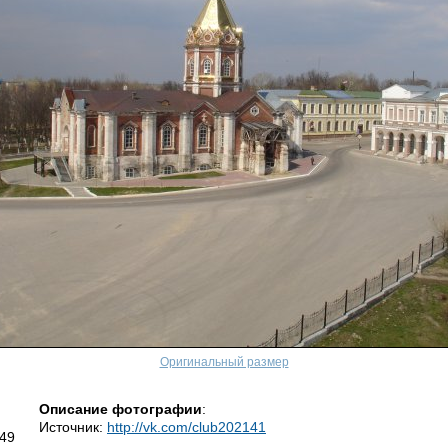
Оригинальный размер
Описание фотографии
:
Источник:
http://vk.com/club202141
:49