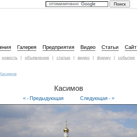
ения
Галерея
Предприятия
Видео
Статьи
Сай
новость
|
объявление
|
статью
|
видео
|
фирму
|
событие
Касимов
Касимов
< - Предыдующая
Следующая - >