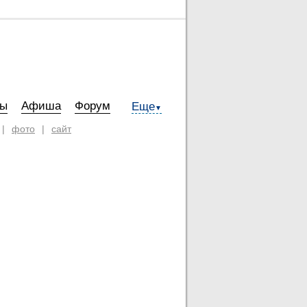
ты
Афиша
Форум
Еще
▼
|
фото
|
сайт