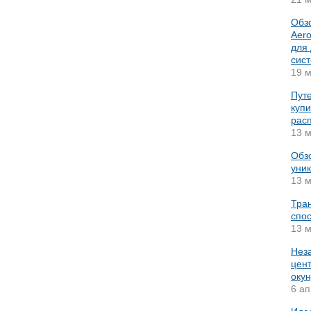
Обз
Aer
для
сис
19 м
Путе
купи
рас
13 м
Обз
уник
13 м
Тра
спос
13 м
Нез
цент
окун
6 ап