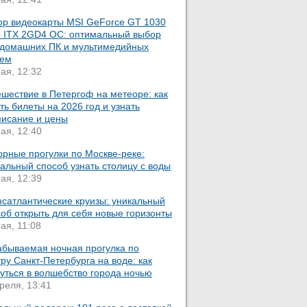
ор видеокарты MSI GeForce GT 1030
o ITX 2GD4 OC: оптимальный выбор
 домашних ПК и мультимедийных
тем
ая, 12:32
шествие в Петергоф на метеоре: как
ть билеты на 2026 год и узнать
писание и цены
ая, 12:40
орные прогулки по Москве-реке:
альный способ узнать столицу с воды
ая, 12:39
нсатлантические круизы: уникальный
об открыть для себя новые горизонты
ая, 11:08
абываемая ночная прогулка по
ру Санкт-Петербурга на воде: как
уться в волшебство города ночью
реля, 13:41