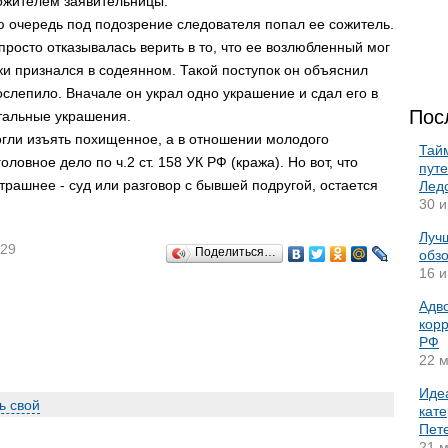
ожителем заявительницы.
ю очередь под подозрение следователя попал ее сожитель.
 просто отказывалась верить в то, что ее возлюбленный мог
ки признался в содеянном. Такой поступок он объяснил
 ослепило. Вначале он украл одно украшение и сдал его в
Пос
стальные украшения.
гли изъять похищенное, а в отношении молодого
Тай
овное дело по ч.2 ст. 158 УК РФ (кража). Но вот, что
пут
трашнее - суд или разговор с бывшей подругой, остается
Лед
30 и
Лучш
:29
Поделиться…
обз
16 и
Адво
корр
РФ
22 м
Иде
ь свой
кате
Пет
21 м