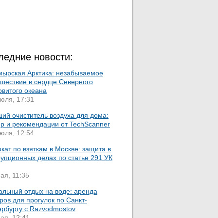
ледние новости:
мырская Арктика: незабываемое
ешествие в сердце Северного
овитого океана
юля, 17:31
ий очиститель воздуха для дома:
ор и рекомендации от TechScanner
юля, 12:54
кат по взяткам в Москве: защита в
упционных делах по статье 291 УК
ая, 11:35
альный отдых на воде: аренда
ров для прогулок по Санкт-
ербургу с Razvodmostov
ая, 12:41