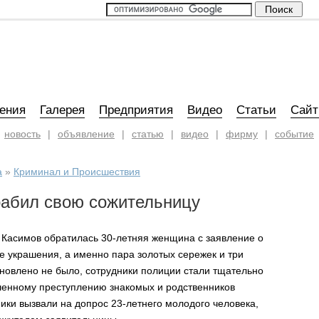
ения
Галерея
Предприятия
Видео
Статьи
Сай
новость
|
объявление
|
статью
|
видео
|
фирму
|
событие
а
»
Криминал и Происшествия
рабил свою сожительницу
 Касимов обратилась 30-летняя женщина с заявление о
ые украшения, а именно пара золотых сережек и три
тановлено не было, сотрудники полиции стали тщательно
ршенному преступлению знакомых и родственников
ники вызвали на допрос 23-летнего молодого человека,