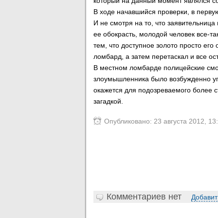
который на данный момент являлся с
В ходе начавшийся проверки, в перву
И не смотря на то, что заявительница
ее обокрасть, молодой человек все-та
тем, что доступное золото просто его
ломбард, а затем перетаскал и все о
В местном ломбарде полицейские смо
злоумышленника было возбужденно угол
окажется для подозреваемого более с
загадкой.
Опубликовано: 23 августа 2012, 13
Комментариев нет
Добавит