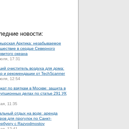
ледние новости:
мырская Арктика: незабываемое
ешествие в сердце Северного
овитого океана
юля, 17:31
ий очиститель воздуха для дома:
ор и рекомендации от TechScanner
юля, 12:54
кат по взяткам в Москве: защита в
упционных делах по статье 291 УК
ая, 11:35
альный отдых на воде: аренда
ров для прогулок по Санкт-
ербургу с Razvodmostov
ая, 12:41