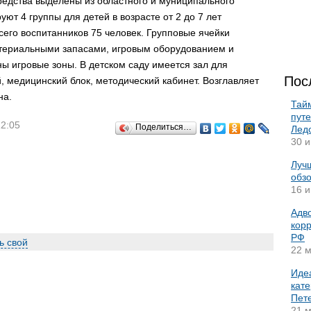
едства выделены из областного и муниципального
ют 4 группы для детей в возрасте от 2 до 7 лет
его воспитанников 75 человек. Групповые ячейки
териальными запасами, игровым оборудованием и
игровые зоны. В детском саду имеется зал для
Пос
, медицинский блок, методический кабинет. Возглавляет
на.
Тай
пут
12:05
Поделиться…
Лед
30 и
Лучш
обз
16 и
Адво
корр
РФ
ь свой
22 м
Иде
кате
Пет
21 м