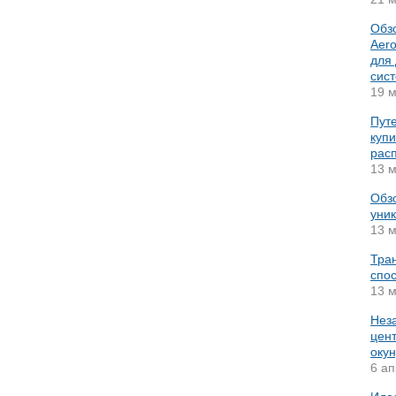
Обз
Aer
для
сис
19 м
Путе
купи
рас
13 м
Обз
уник
13 м
Тра
спос
13 м
Нез
цент
окун
6 ап