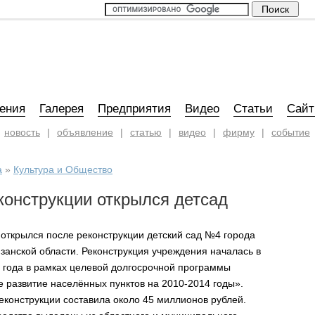
ения
Галерея
Предприятия
Видео
Статьи
Сай
новость
|
объявление
|
статью
|
видео
|
фирму
|
событие
а
»
Культура и Общество
конструкции открылся детсад
 открылся после реконструкции детский сад №4 города
занской области. Реконструкция учреждения началась в
 года в рамках целевой долгосрочной программы
 развитие населённых пунктов на 2010-2014 годы».
еконструкции составила около 45 миллионов рублей.