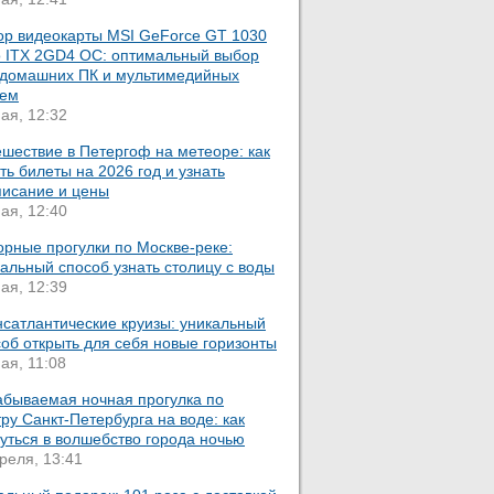
ор видеокарты MSI GeForce GT 1030
o ITX 2GD4 OC: оптимальный выбор
 домашних ПК и мультимедийных
тем
ая, 12:32
шествие в Петергоф на метеоре: как
ть билеты на 2026 год и узнать
писание и цены
ая, 12:40
орные прогулки по Москве-реке:
альный способ узнать столицу с воды
ая, 12:39
нсатлантические круизы: уникальный
об открыть для себя новые горизонты
ая, 11:08
абываемая ночная прогулка по
ру Санкт-Петербурга на воде: как
уться в волшебство города ночью
реля, 13:41