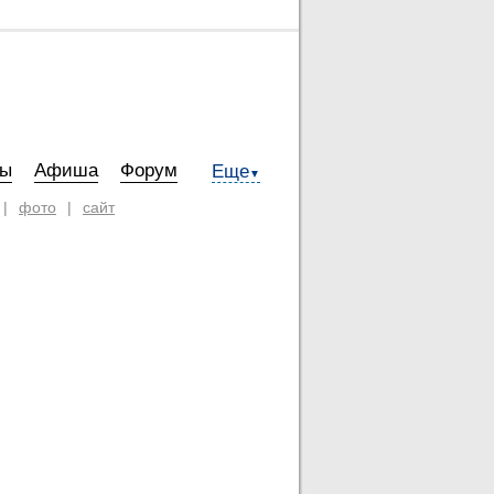
ты
Афиша
Форум
Еще
▼
|
фото
|
сайт