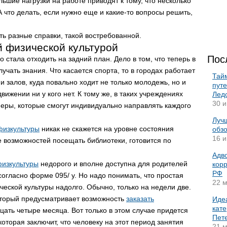
ьшие нагрузки на работе приводят к тому, что несколько
А что делать, если нужно еще и какие-то вопросы решить,
ть разные справки, такой востребованной.
 физической культурой
Пос
 стала отходить на задний план. Дело в том, что теперь в
чать знания. Что касается спорта, то в городах работает
Тай
и залов, куда повально ходит не только молодежь, но и
пут
вижении ни у кого нет. К тому же, в таких учреждениях
Лед
30 и
еры, которые смогут индивидуально направлять каждого
Лучш
физкультуры
никак не скажется на уровне состояния
обз
16 и
е возможностей посещать библиотеки, готовится по
Адво
физкультуры
недорого и вполне доступна для родителей
корр
РФ
огласно форме 095/ у. Но надо понимать, что простая
22 м
ческой культуры надолго. Обычно, только на недели две.
который предусматривает возможность
заказать
Иде
кате
цать четыре месяца. Вот только в этом случае придется
Пет
торая заключит, что человеку на этот период занятия
21 м