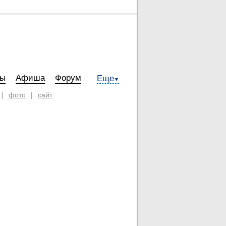
ты
Афиша
Форум
Еще
▼
|
фото
|
сайт