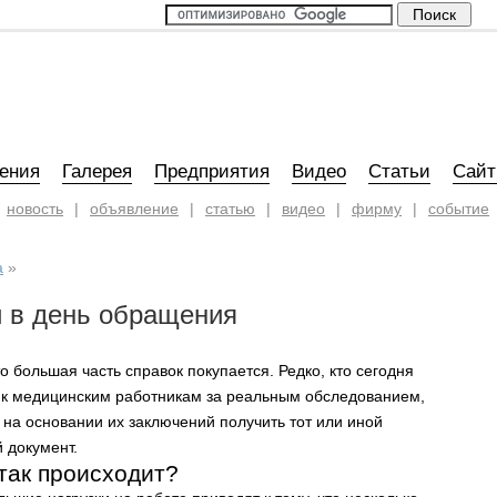
ения
Галерея
Предприятия
Видео
Статьи
Сай
новость
|
объявление
|
статью
|
видео
|
фирму
|
событие
а
»
 в день обращения
то большая часть справок покупается. Редко, кто сегодня
к медицинским работникам за реальным обследованием,
 на основании их заключений получить тот или иной
 документ.
так происходит?