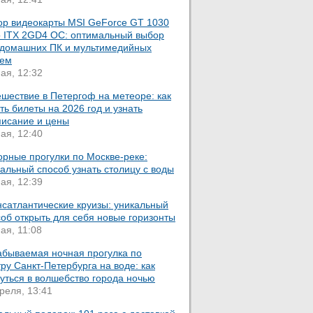
ор видеокарты MSI GeForce GT 1030
o ITX 2GD4 OC: оптимальный выбор
 домашних ПК и мультимедийных
тем
ая, 12:32
шествие в Петергоф на метеоре: как
ть билеты на 2026 год и узнать
писание и цены
ая, 12:40
орные прогулки по Москве-реке:
альный способ узнать столицу с воды
ая, 12:39
нсатлантические круизы: уникальный
об открыть для себя новые горизонты
ая, 11:08
абываемая ночная прогулка по
ру Санкт-Петербурга на воде: как
уться в волшебство города ночью
реля, 13:41