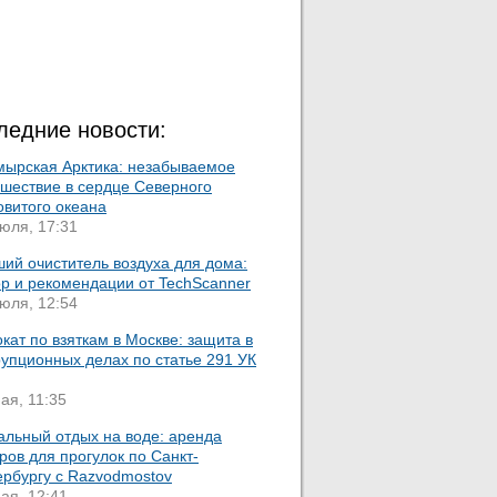
ледние новости:
мырская Арктика: незабываемое
ешествие в сердце Северного
овитого океана
юля, 17:31
ий очиститель воздуха для дома:
ор и рекомендации от TechScanner
юля, 12:54
кат по взяткам в Москве: защита в
упционных делах по статье 291 УК
ая, 11:35
альный отдых на воде: аренда
ров для прогулок по Санкт-
ербургу с Razvodmostov
ая, 12:41