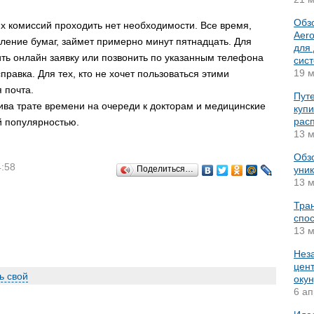
Обз
их комиссий проходить нет необходимости. Все время,
Aer
ление бумаг, займет примерно минут пятнадцать. Для
для
ить онлайн заявку или позвонить по указанным телефона
сис
19 м
правка. Для тех, кто не хочет пользоваться этими
 почта.
Путе
тива трате времени на очереди к докторам и медицинские
купи
рас
й популярностью.
13 м
Обз
4:58
Поделиться…
уник
13 м
Тра
спос
13 м
Нез
цент
ь свой
окун
6 ап