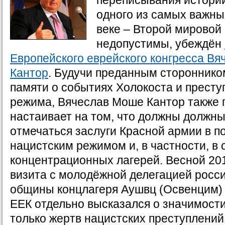
переписывания истории
одного из самых важны
веке – Второй мировой
недопустимы, убеждён
Европейского еврейского конгресса В
Кантор
. Будучи преданным стороннико
памяти о событиях Холокоста и престу
режима, Вячеслав Моше Кантор также 
настаивает на том, что должны должн
отмечаться заслуги Красной армии в п
нацистским режимом и, в частности, в
концентрационных лагерей. Весной 201
визита с молодёжной делегацией росс
общины концлагеря Аушвц (Освенцим) 
ЕЕК отдельно высказался о значимости
только жертв нацистских преступлений,