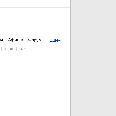
ты
Афиша
Форум
Еще
▼
|
фото
|
сайт