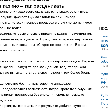
иболее удачным, никто не знает.
 казино – как расценивать
менно они чаще всего оказываются в рядах везунчиков,
олучить джекпот. Сумма ставки на спин, выбор
и незнание всех нюансов процесса в этом случае не имеет
Пос
ло и не более.
ватели, которые впервые пришли в казино и спустили там
Тай
ивация — играть дальше. В результате первого неудачного
пут
ин монеты и нажать на «Старт» не появляется. В этом
Лед
30 и
если проиграли».
Лучш
 в казино, значит он относится к азартным людям. Первое
обз
16 и
анкролл — забудьте про свои деньги, ведь теперь они
зу же пытаться отыграть свои потери и тем более брать
Адво
корр
РФ
редпочтение бесплатным версиям аппаратов.
22 м
 предоставляют возможность потренироваться, улучшить
егулярная тренировка без вложения средств повышает
Иде
кате
редитам.
Пет
й проиграл все ставки и в результате добился нулевого
21 м