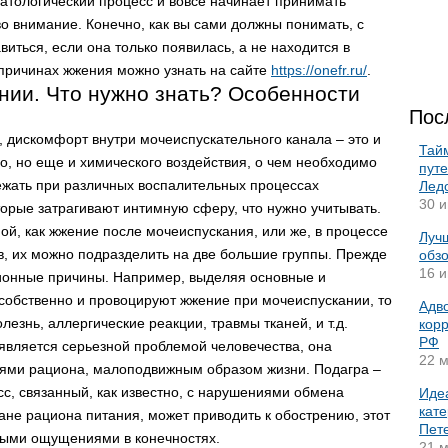
атологический процесс и вовсе начинает принимать
 во внимание. Конечно, как вы сами должны понимать, с
иться, если она только появилась, а не находится в
причинах жжения можно узнать на сайте
https://onefr.ru/
.
нии. Что нужно знать? Особенности
Пос
, дискомфорт внутри мочеиспускательного канала – это и
Тай
го, но еще и химического воздействия, о чем необходимо
пут
ежать при различных воспалительных процессах
Лед
30 и
оторые затрагивают интимную сферу, что нужно учитывать.
ой, как жжение после мочеиспускания, или же, в процессе
Лучш
ов, их можно подразделить на две большие группы. Прежде
обз
16 и
ионные причины. Например, выделяя основные и
собственно и провоцируют жжение при мочеиспускании, то
Адво
знь, аллергические реакции, травмы тканей, и т.д.
корр
РФ
 является серьезной проблемой человечества, она
22 м
иями рациона, малоподвижным образом жизни. Подагра –
с, связанный, как известно, с нарушениями обмена
Иде
кате
ане рациона питания, может приводить к обострению, этот
Пет
выми ощущениями в конечностях.
21 м