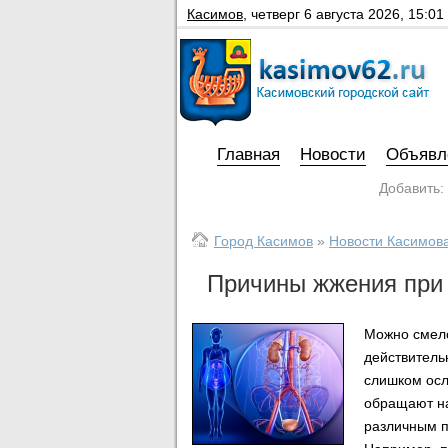
Касимов
,
четверг 6 августа 2026, 15:01
Главная
Новости
Объявл
Добавить:
Город Касимов
»
Новости Касимов
Причины жжения при
Можно смело
действитель
слишком осл
обращают на
различным 