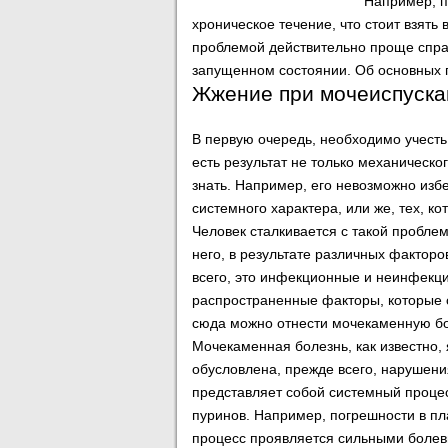
Например, п
хроническое течение, что стоит взять
проблемой действительно проще справ
запущенном состоянии. Об основных 
Жжение при мочеиспуска
В первую очередь, необходимо учесть
есть результат не только механическо
знать. Например, его невозможно изб
системного характера, или же, тех, к
Человек сталкивается с такой проблем
него, в результате различных фактор
всего, это инфекционные и неинфекц
распространенные факторы, которые 
сюда можно отнести мочекаменную боле
Мочекаменная болезнь, как известно,
обусловлена, прежде всего, нарушен
представляет собой системный процес
пуринов. Например, погрешности в пл
процесс проявляется сильными боле