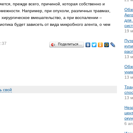
яется, прежде всего, причиной, которая собственно и
Обз
межности. Например, при опухоли, различных травмах,
Aer
о хирургическое вмешательство, а при воспалении –
для
отика будет зависеть от вида микробного агента, о чем
сис
19 м
Путе
2:37
Поделиться…
купи
рас
13 м
Обз
уник
13 м
Тра
ь свой
спос
13 м
Нез
цент
окун
6 ап