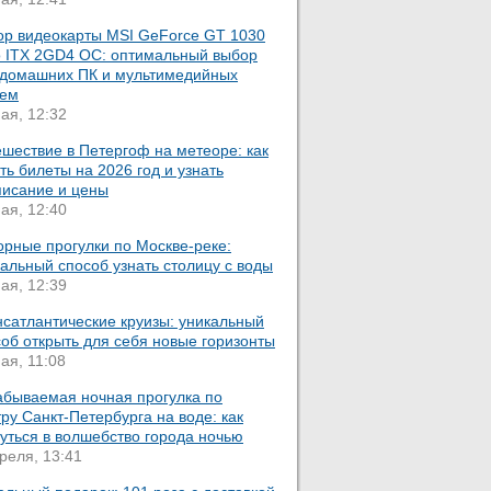
ор видеокарты MSI GeForce GT 1030
o ITX 2GD4 OC: оптимальный выбор
 домашних ПК и мультимедийных
тем
ая, 12:32
шествие в Петергоф на метеоре: как
ть билеты на 2026 год и узнать
писание и цены
ая, 12:40
орные прогулки по Москве-реке:
альный способ узнать столицу с воды
ая, 12:39
нсатлантические круизы: уникальный
об открыть для себя новые горизонты
ая, 11:08
абываемая ночная прогулка по
ру Санкт-Петербурга на воде: как
уться в волшебство города ночью
реля, 13:41