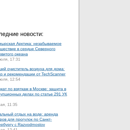
ледние новости:
мырская Арктика: незабываемое
ешествие в сердце Северного
овитого океана
юля, 17:31
ий очиститель воздуха для дома:
ор и рекомендации от TechScanner
юля, 12:54
кат по взяткам в Москве: защита в
упционных делах по статье 291 УК
ая, 11:35
альный отдых на воде: аренда
ров для прогулок по Санкт-
ербургу с Razvodmostov
ая, 12:41