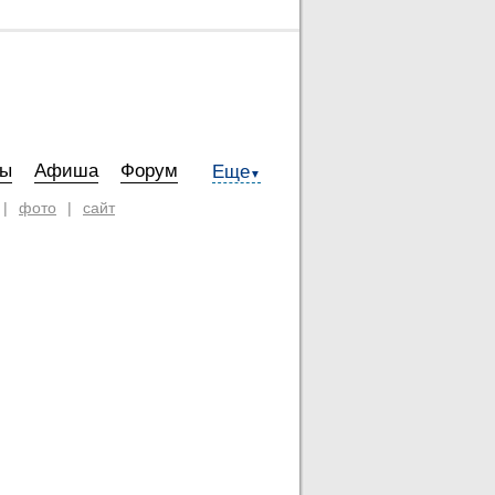
ты
Афиша
Форум
Еще
▼
|
фото
|
сайт