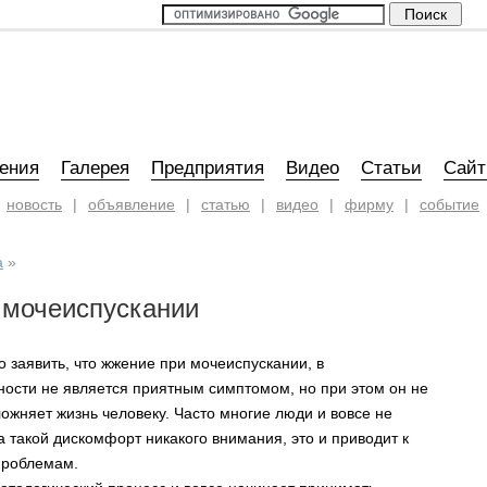
ения
Галерея
Предприятия
Видео
Статьи
Сай
новость
|
объявление
|
статью
|
видео
|
фирму
|
событие
а
»
 мочеиспускании
 заявить, что жжение при мочеиспускании, в
ности не является приятным симптомом, но при этом он не
ожняет жизнь человеку. Часто многие люди и вовсе не
 такой дискомфорт никакого внимания, это и приводит к
проблемам.