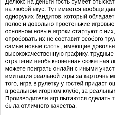
Делюкс на деньги гость сумеет отыска
на любой вкус. Тут имеется вообще да
одноруких бандитов, который обладает
полос и довольно простенькие игровые
основном новые игроки стартуют с них,
опробовать их не составит особого труд
самые новые слоты, имеющие доволь
высококачественную графику, трудные 
стратегии необыкновенная сюжетная л
можете поиграть онлайн с иными участ
имитация реальной игры за карточным
того, игра в рулетку у гостей придаст
в реальном игорном клубе, за реальны
Производители игр пытаются сделать т
была отличного качества.