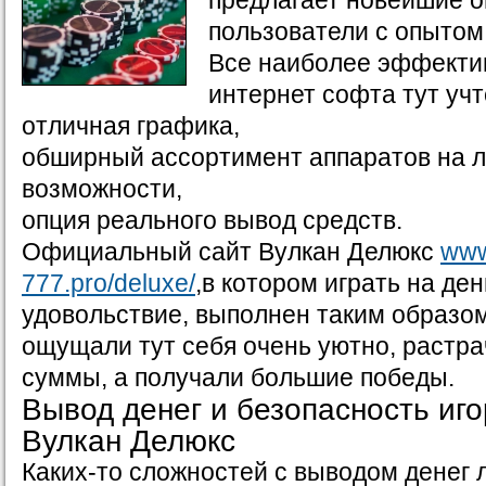
предлагает новейшие о
пользователи с опытом 
Все наиболее эффекти
интернет софта тут уч
отличная графика,
обширный ассортимент аппаратов на л
возможности,
опция реального вывод средств.
Официальный сайт Вулкан Делюкс
www
777.pro/deluxe/
,в котором играть на ден
удовольствие, выполнен таким образом
ощущали тут себя очень уютно, растр
суммы, а получали большие победы.
Вывод денег и безопасность иго
Вулкан Делюкс
Каких-то сложностей с выводом денег