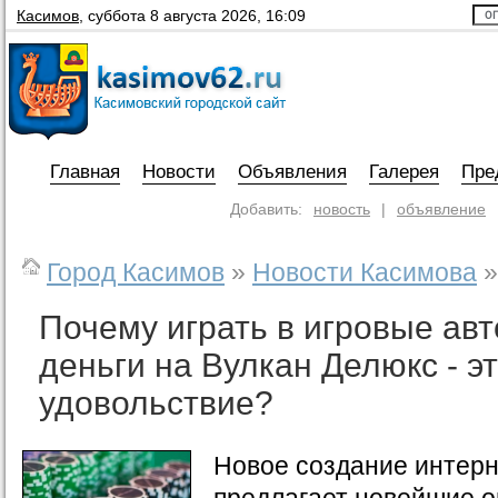
Касимов
,
суббота 8 августа 2026, 16:09
Главная
Новости
Объявления
Галерея
Пре
Добавить:
новость
|
объявление
Город Касимов
»
Новости Касимова
»
Почему играть в игровые ав
деньги на Вулкан Делюкс - э
удовольствие?
Новое создание интерн