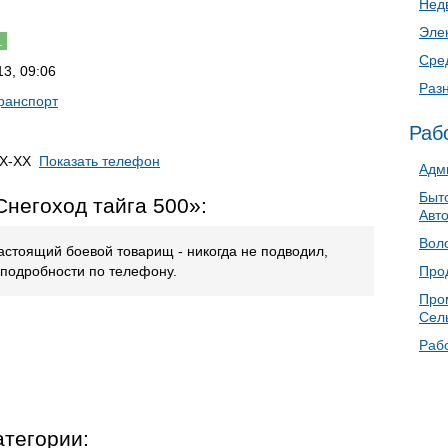
Нед
Эле
.
Сре
3, 09:06
Раз
ранспорт
Раб
XX-XX
Показать телефон
Адм
Быто
негоход тайга 500»:
Авт
Воло
астоящий боевой товарищ - никогда не подводил,
- подробности по телефону.
Прод
Про
Сел
Раб
атегории: