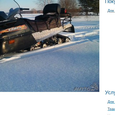
Пок
Для
Услу
Для
Тра