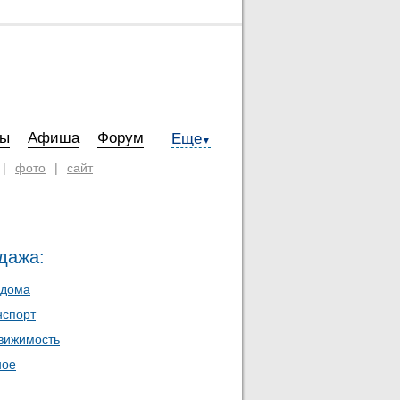
ты
Афиша
Форум
Еще
▼
|
фото
|
сайт
дажа:
 дома
нспорт
вижимость
ное