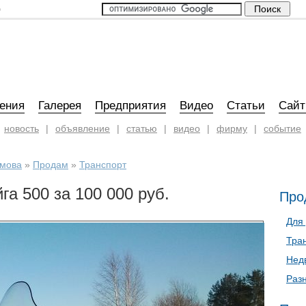
0
ения
Галерея
Предприятия
Видео
Статьи
Сай
новость
|
объявление
|
статью
|
видео
|
фирму
|
событие
имова
»
Продам
»
Транспорт
га 500 за 100 000 руб.
Про
Для
Тра
Нед
Раз