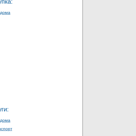
упка:
 дома
ги:
 дома
нспорт