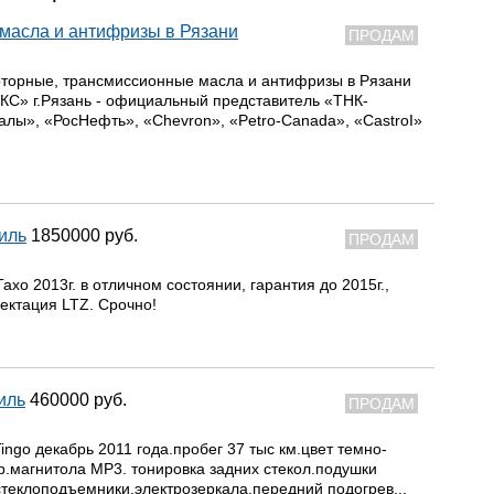
масла и антифризы в Рязани
ПРОДАМ
торные, трансмиссионные масла и антифризы в Рязани
» г.Рязань - официальный представитель «ТНК-
лы», «РосНефть», «Chevron», «Petro-Canada», «CastroI»
иль
1850000 руб.
ПРОДАМ
хо 2013г. в отличном состоянии, гарантия до 2015г.,
ектация LTZ. Срочно!
иль
460000 руб.
ПРОДАМ
ingo декабрь 2011 года.пробег 37 тыс км.цвет темно-
.магнитола MP3. тонировка задних стекол.подушки
стеклоподъемники.электрозеркала.передний подогрев...