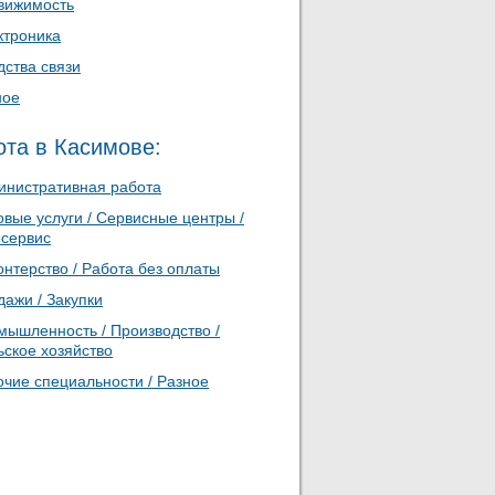
вижимость
ктроника
дства связи
ное
ота в Касимове:
инистративная работа
вые услуги / Сервисные центры /
осервис
нтерство / Работа без оплаты
ажи / Закупки
мышленность / Производство /
ьское хозяйство
очие специальности / Разное