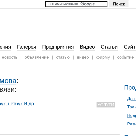
ения
Галерея
Предприятия
Видео
Статьи
Сай
новость
|
объявление
|
статью
|
видео
|
фирму
|
событие
имова
:
Про
вязи:
Для
ук, нетбук И др
УСЛУГИ
Тра
Нед
Раз