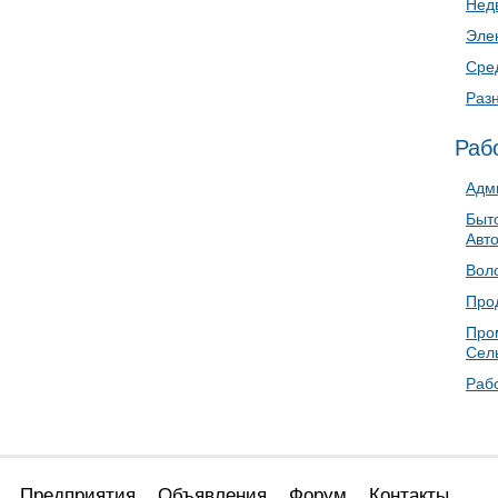
Нед
Эле
Сре
Раз
Раб
Адм
Быто
Авт
Воло
Прод
Про
Сел
Раб
Предприятия
Объявления
Форум
Контакты