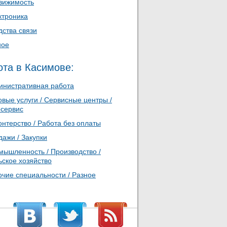
вижимость
ктроника
дства связи
ное
ота в Касимове:
инистративная работа
вые услуги / Сервисные центры /
осервис
нтерство / Работа без оплаты
ажи / Закупки
мышленность / Производство /
ьское хозяйство
очие специальности / Разное