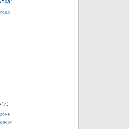
упка:
 дома
ги:
 дома
нспорт