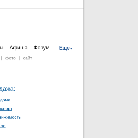
ты
Афиша
Форум
Еще
▼
|
фото
|
сайт
дажа:
 дома
нспорт
вижимость
ное